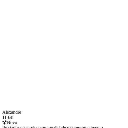
Alexandre
11 €/h
Novo
Prestador de serviço com qualidade e comprometimento