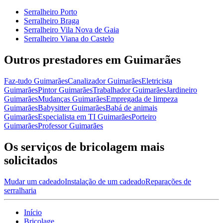
Serralheiro Porto
Serralheiro Braga
Serralheiro Vila Nova de Gaia
Serralheiro Viana do Castelo
Outros prestadores em Guimarães
Faz-tudo Guimarães
Canalizador Guimarães
Eletricista
Guimarães
Pintor Guimarães
Trabalhador Guimarães
Jardineiro
Guimarães
Mudanças Guimarães
Empregada de limpeza
Guimarães
Babysitter Guimarães
Babá de animais
Guimarães
Especialista em TI Guimarães
Porteiro
Guimarães
Professor Guimarães
Os serviços de bricolagem mais
solicitados
Mudar um cadeado
Instalação de um cadeado
Reparações de
serralharia
Início
Bricolage