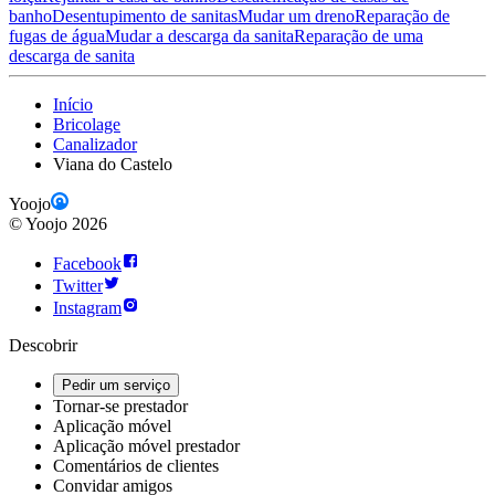
banho
Desentupimento de sanitas
Mudar um dreno
Reparação de
fugas de água
Mudar a descarga da sanita
Reparação de uma
descarga de sanita
Início
Bricolage
Canalizador
Viana do Castelo
Yoojo
©
Yoojo
2026
Facebook
Twitter
Instagram
Descobrir
Pedir um serviço
Tornar-se prestador
Aplicação móvel
Aplicação móvel prestador
Comentários de clientes
Convidar amigos