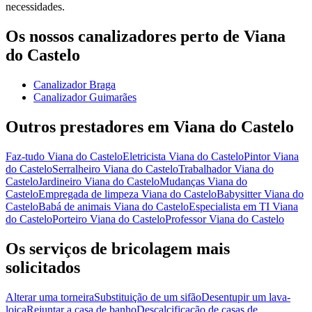
necessidades.
Os nossos canalizadores perto de Viana
do Castelo
Canalizador Braga
Canalizador Guimarães
Outros prestadores em Viana do Castelo
Faz-tudo Viana do Castelo
Eletricista Viana do Castelo
Pintor Viana
do Castelo
Serralheiro Viana do Castelo
Trabalhador Viana do
Castelo
Jardineiro Viana do Castelo
Mudanças Viana do
Castelo
Empregada de limpeza Viana do Castelo
Babysitter Viana do
Castelo
Babá de animais Viana do Castelo
Especialista em TI Viana
do Castelo
Porteiro Viana do Castelo
Professor Viana do Castelo
Os serviços de bricolagem mais
solicitados
Alterar uma torneira
Substituição de um sifão
Desentupir um lava-
loiça
Rejuntar a casa de banho
Descalcificação de casas de