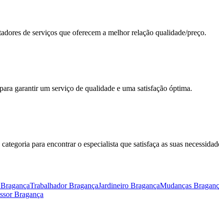
restadores de serviços que oferecem a melhor relação qualidade/preço.
ara garantir um serviço de qualidade e uma satisfação óptima.
categoria para encontrar o especialista que satisfaça as suas necessidad
o Bragança
Trabalhador Bragança
Jardineiro Bragança
Mudanças Bragan
essor Bragança