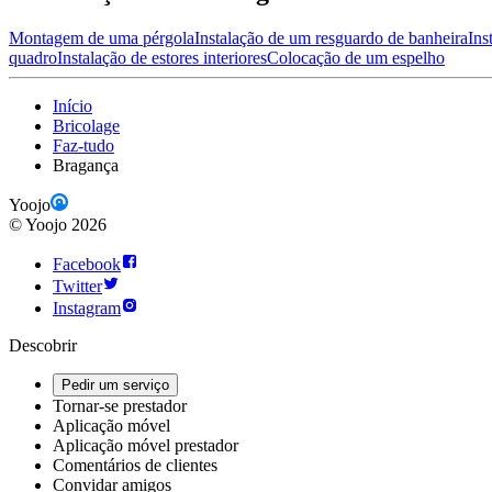
Montagem de uma pérgola
Instalação de um resguardo de banheira
Ins
quadro
Instalação de estores interiores
Colocação de um espelho
Início
Bricolage
Faz-tudo
Bragança
Yoojo
©
Yoojo
2026
Facebook
Twitter
Instagram
Descobrir
Pedir um serviço
Tornar-se prestador
Aplicação móvel
Aplicação móvel prestador
Comentários de clientes
Convidar amigos