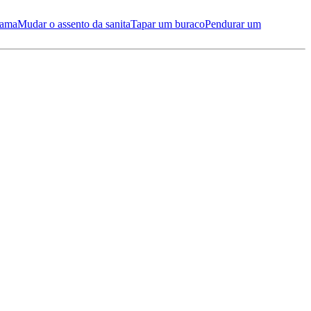
cama
Mudar o assento da sanita
Tapar um buraco
Pendurar um