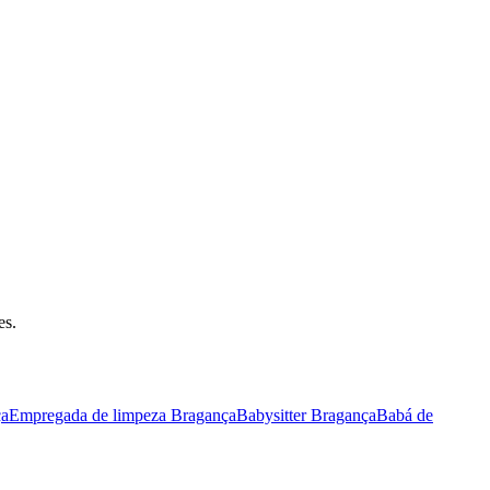
es.
ça
Empregada de limpeza Bragança
Babysitter Bragança
Babá de