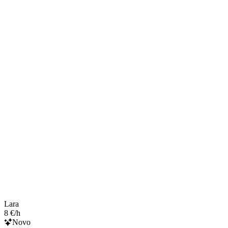
Lara
8 €/h
Novo