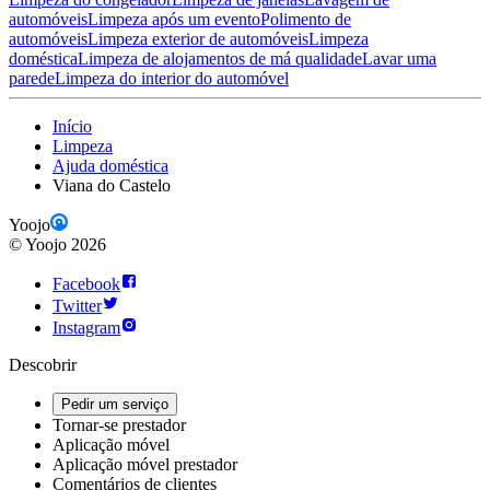
automóveis
Limpeza após um evento
Polimento de
automóveis
Limpeza exterior de automóveis
Limpeza
doméstica
Limpeza de alojamentos de má qualidade
Lavar uma
parede
Limpeza do interior do automóvel
Início
Limpeza
Ajuda doméstica
Viana do Castelo
Yoojo
©
Yoojo
2026
Facebook
Twitter
Instagram
Descobrir
Pedir um serviço
Tornar-se prestador
Aplicação móvel
Aplicação móvel prestador
Comentários de clientes