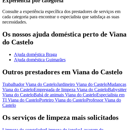
Experiência por categoria
Consulte a experiência específica dos prestadores de serviços em
cada categoria para encontrar o especialista que satisfaça as suas
necessidades.
Os nossos ajuda doméstica perto de Viana
do Castelo
Ajuda doméstica Braga
Ajuda doméstica Guimarães
Outros prestadores em Viana do Castelo
Trabalhador Viana do Castelo
Jardineiro Viana do Castelo
Mudanças
Viana do Castelo
Empregada de limpeza Viana do Castelo
Babysitter
Viana do Castelo
Babá de animais Viana do Castelo
Especialista em
TI Viana do Castelo
Porteiro Viana do Castelo
Professor Viana do
Castelo
Os serviços de limpeza mais solicitados
Limpeza do congelador
Limpeza de janelas
Lavagem de