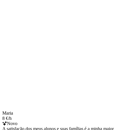
Maria
8 €/h
Novo
A satisfação dos meus alunos e suas famílias é a minha maior