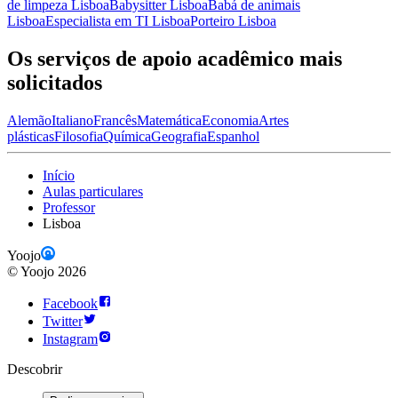
de limpeza Lisboa
Babysitter Lisboa
Babá de animais
Lisboa
Especialista em TI Lisboa
Porteiro Lisboa
Os serviços de apoio acadêmico mais
solicitados
Alemão
Italiano
Francês
Matemática
Economia
Artes
plásticas
Filosofia
Química
Geografia
Espanhol
Início
Aulas particulares
Professor
Lisboa
Yoojo
©
Yoojo
2026
Facebook
Twitter
Instagram
Descobrir