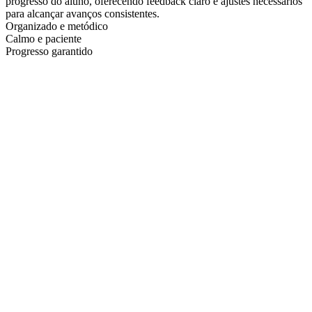
progresso do aluno, oferecendo feedback claro e ajustes necessários
para alcançar avanços consistentes.
Organizado e metódico
Calmo e paciente
Progresso garantido