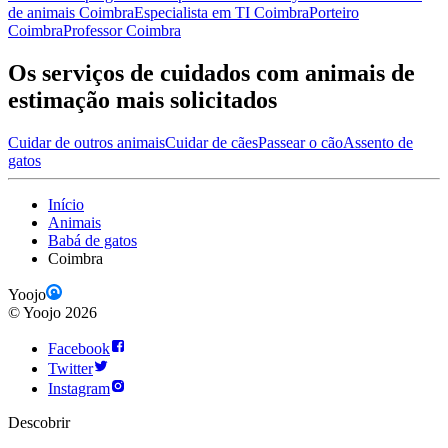
de animais Coimbra
Especialista em TI Coimbra
Porteiro
Coimbra
Professor Coimbra
Os serviços de cuidados com animais de
estimação mais solicitados
Cuidar de outros animais
Cuidar de cães
Passear o cão
Assento de
gatos
Início
Animais
Babá de gatos
Coimbra
Yoojo
©
Yoojo
2026
Facebook
Twitter
Instagram
Descobrir