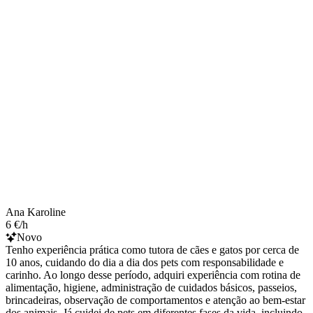
Ana Karoline
6 €/h
Novo
Tenho experiência prática como tutora de cães e gatos por cerca de
10 anos, cuidando do dia a dia dos pets com responsabilidade e
carinho. Ao longo desse período, adquiri experiência com rotina de
alimentação, higiene, administração de cuidados básicos, passeios,
brincadeiras, observação de comportamentos e atenção ao bem-estar
dos animais. Já cuidei de pets em diferentes fases da vida, incluindo