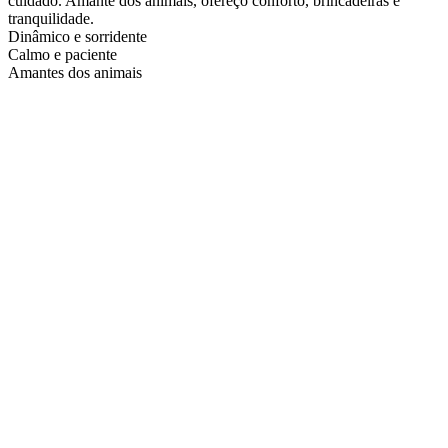
cuidado. Amante dos animais, ofereço conforto, brincadeiras e
tranquilidade.
Dinâmico e sorridente
Calmo e paciente
Amantes dos animais