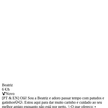
Beatriz
6 €/h
Novo
[PT & EN] Olá! Sou a Beatriz e adoro passar tempo com patudos e
gatinhos🐶🐱. Estou aqui para dar muito carinho e cuidado ao seu
melhor amigo enquanto não está por perto. ✨O que ofereço: •