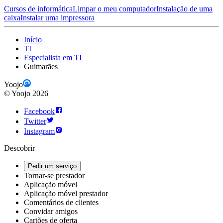
Cursos de informática
Limpar o meu computador
Instalação de uma
caixa
Instalar uma impressora
Início
TI
Especialista em TI
Guimarães
Yoojo
©
Yoojo
2026
Facebook
Twitter
Instagram
Descobrir
Pedir um serviço
Tornar-se prestador
Aplicação móvel
Aplicação móvel prestador
Comentários de clientes
Convidar amigos
Cartões de oferta