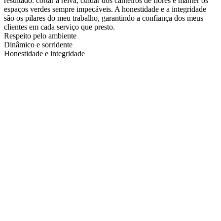
resultado: cortar a relva, cuidar dos canteiros de flores e manter os
espaços verdes sempre impecáveis. A honestidade e a integridade
são os pilares do meu trabalho, garantindo a confiança dos meus
clientes em cada serviço que presto.
Respeito pelo ambiente
Dinâmico e sorridente
Honestidade e integridade