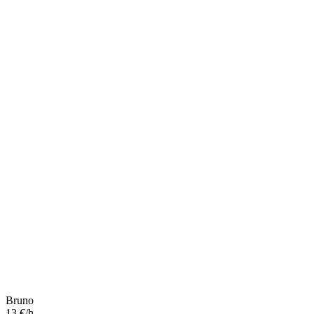
Bruno
13 €/h