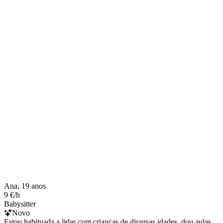
Ana, 19 anos
9 €/h
Babysitter
Novo
Estou habituada a lidar com crianças de diversas idades, dou aulas